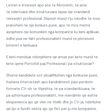
Letren e Interesit apo ate te Motivimit, te jene
te ndertuara dhe strukturuara sipas nje standardi
teresisht profesional. Shpesh mund t’ju ndodhe te mos
pranoheni ne nje konkurs pune, apo te mos merrni
asnjehere nje komunikim nga kompanite ku keni aplikuar,
edhe pse ne fakt profesionalisht mund te plotesoni
kriteret e kerkuara.
E keni menduar ndonjehere qe arsye per kete mund te
kete qene Portofoli juaj
Profesional i pa strukturuar?
Shume kandidate sot skualifikohen nga konkurse pune,
fushata intervistash apo
kandidimesh pasi perdorin
formate CV-sh te thjeshta, te pa standardizuara, te
pa
azhornuara profesionalisht, me mendimin qe eshte
eksperienca ajo qe vlen ne thelb
dhe jo CV-ja, nderkohe
qe kjo e fundit eshte ajo qe flet per ju me kompanine,