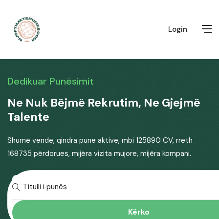
Login
Dedikuar Punësimit
Ne Nuk Bëjmë Rekrutim, Ne Gjejmë
Talente
Shumë vende, qindra punë aktive, mbi 125890 CV, rreth
168735 përdorues, mijëra vizita mujore, mijëra kompani.
Kërko