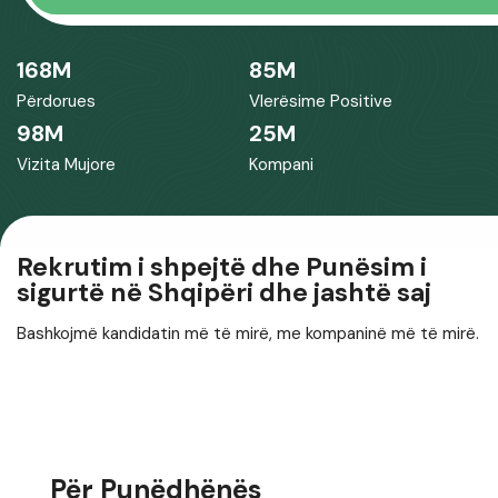
168
M
85
M
Përdorues
Vlerësime Positive
98
M
25
M
Vizita Mujore
Kompani
Rekrutim i shpejtë dhe Punësim i
sigurtë në Shqipëri dhe jashtë saj
Bashkojmë kandidatin më të mirë, me kompaninë më të mirë.
Për Punëdhënës